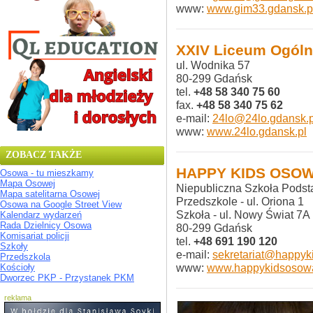
www:
www.gim33.gdansk.p
XXIV Liceum Ogóln
ul. Wodnika 57
80-299 Gdańsk
tel.
+48 58 340 75 60
fax.
+48 58 340 75 62
e-mail:
24lo@24lo.gdansk.p
www:
www.24lo.gdansk.pl
ZOBACZ TAKŻE
HAPPY KIDS OSO
Osowa - tu mieszkamy
Mapa Osowej
Niepubliczna Szkoła Pods
Mapa satelitarna Osowej
Przedszkole - ul. Oriona 1
Osowa na Google Street View
Szkoła - ul. Nowy Świat 7A
Kalendarz wydarzeń
Rada Dzielnicy Osowa
80-299 Gdańsk
Komisariat policji
tel.
+48 691 190 120
Szkoły
e-mail:
sekretariat@happyk
Przedszkola
www:
www.happykidsosowa
Kościoły
Dworzec PKP - Przystanek PKM
reklama