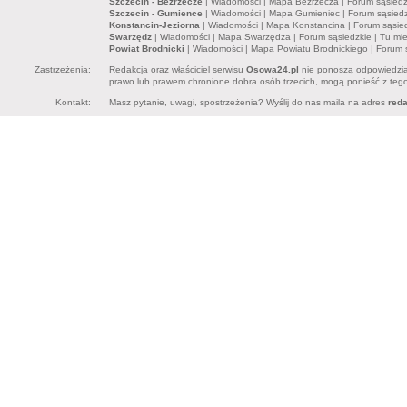
Szczecin - Bezrzecze
|
Wiadomości
|
Mapa Bezrzecza
|
Forum sąsiedz
Szczecin - Gumience
|
Wiadomości
|
Mapa Gumieniec
|
Forum sąsiedz
Konstancin-Jeziorna
|
Wiadomości
|
Mapa Konstancina
|
Forum sąsie
Swarzędz
|
Wiadomości
|
Mapa Swarzędza
|
Forum sąsiedzkie
|
Tu mi
Powiat Brodnicki
|
Wiadomości
|
Mapa Powiatu Brodnickiego
|
Forum 
Zastrzeżenia:
Redakcja oraz właściciel serwisu
Osowa24.pl
nie ponoszą odpowiedzia
prawo lub prawem chronione dobra osób trzecich, mogą ponieść z tego 
Kontakt:
Masz pytanie, uwagi, spostrzeżenia? Wyślij do nas maila na adres
red