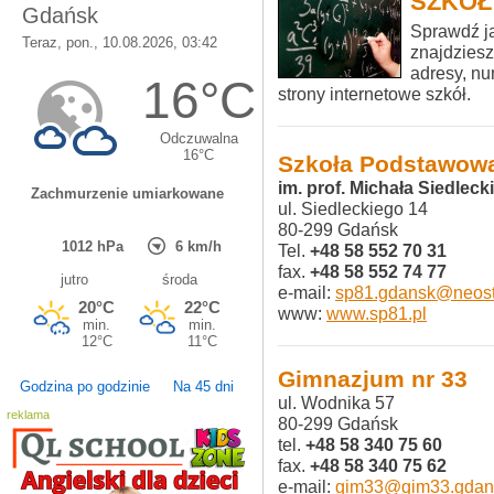
SZKOŁ
Sprawdź ja
znajdzies
adresy, nu
strony internetowe szkół.
Szkoła Podstawowa
im. prof. Michała Siedleck
ul. Siedleckiego 14
80-299 Gdańsk
Tel.
+48 58 552 70 31
fax.
+48 58 552 74 77
e-mail:
sp81.gdansk@neost
www:
www.sp81.pl
Gimnazjum nr 33
Godzina po godzinie
Na 45 dni
ul. Wodnika 57
reklama
80-299 Gdańsk
tel.
+48 58 340 75 60
fax.
+48 58 340 75 62
e-mail:
gim33@gim33.gdans