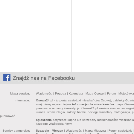
Mapa serwisu:
Wiadomości
|
Pogoda
|
Kalendarz
|
Mapa Osowej
|
Forum
|
Miejscówka
Informacje:
Osowa24.pl
- to portal sąsiedzki mieszkańców Osowej, dzielnicy Gdań
znajdziemy najważniejsze
informacje dla mieszkańców
: mapa Osowej,
planowane remonty i inwestycje. Osowa24.pl zawiera również szczegó
i uroda, stomatologia, salony, hotele, noclegi, warsztaty, motoryzacja,
publikować
ogłoszenia
dotyczące kupna lub sprzedaży nieruchomości: mieszkania, 
każdego Właściciela Firmy.
Serwisy partnerskie:
Szczecin - Mierzyn
|
Wiadomości
|
Mapa Mierzyna
|
Forum sąsiedzkie