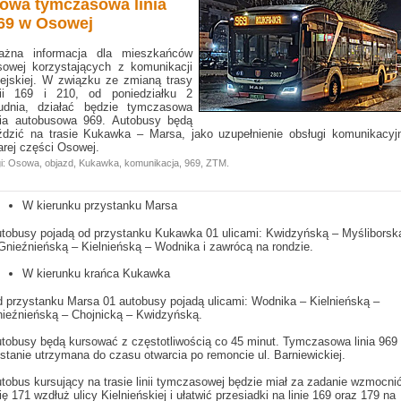
owa tymczasowa linia
69 w Osowej
ażna informacja dla mieszkańców
owej korzystających z komunikacji
ejskiej. W związku ze zmianą trasy
nii 169 i 210, od poniedziałku 2
udnia, działać będzie tymczasowa
nia autobusowa 969. Autobusy będą
ździć na trasie Kukawka – Marsa, jako uzupełnienie obsługi komunikacyj
arej części Osowej.
i:
Osowa
,
objazd
,
Kukawka
,
komunikacja
,
969
,
ZTM
.
W kierunku przystanku Marsa
tobusy pojadą od przystanku Kukawka 01 ulicami: Kwidzyńską – Myśliborsk
Gnieźnieńską – Kielnieńską – Wodnika i zawrócą na rondzie.
W kierunku krańca Kukawka
 przystanku Marsa 01 autobusy pojadą ulicami: Wodnika – Kielnieńską –
ieźnieńską – Chojnicką – Kwidzyńską.
tobusy będą kursować z częstotliwością co 45 minut. Tymczasowa linia 969
stanie utrzymana do czasu otwarcia po remoncie ul. Barniewickiej.
tobus kursujący na trasie linii tymczasowej będzie miał za zadanie wzmocni
nię 171 wzdłuż ulicy Kielnieńskiej i ułatwić przesiadki na linie 169 oraz 179 na