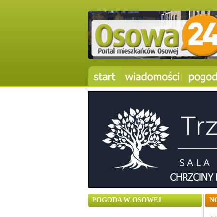
POGODA W OSOWEJ
N