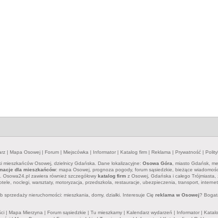
arz
|
Mapa Osowej
|
Forum
|
Miejscówka
|
Informator
|
Katalog firm
|
Reklama
|
Prywatność
|
Polit
zki mieszkańców Osowej, dzielnicy Gdańska. Dane lokalizacyjne:
Osowa Góra
, miasto Gdańsk, me
rmacje dla mieszkańców
: mapa Osowej, prognoza pogody, forum sąsiedzkie, bieżące wiadomości, w
e. Osowa24.pl zawiera również szczegółowy
katalog firm
z Osowej, Gdańska i całego Trójmiasta, 
otele, noclegi, warsztaty, motoryzacja, przedszkola, restauracje, ubezpieczenia, transport, intern
 sprzedaży nieruchomości: mieszkania, domy, działki. Interesuje Cię
reklama w Osowej
? Bogat
ci
|
Mapa Mierzyna
|
Forum sąsiedzkie
|
Tu mieszkamy
|
Kalendarz wydarzeń
|
Informator
|
Katalo