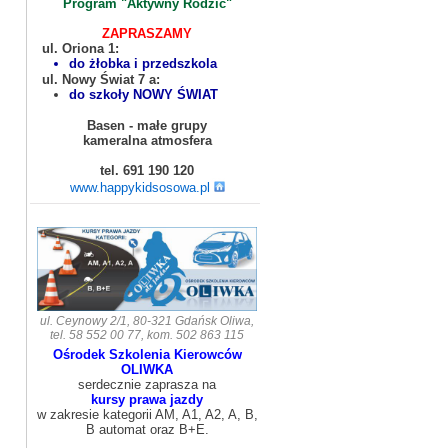
Program "Aktywny Rodzic"
ZAPRASZAMY
..
ul. Oriona 1:
do żłobka i przedszkola
..
ul. Nowy Świat 7 a:
do szkoły NOWY ŚWIAT
Basen - małe grupy
kameralna atmosfera
tel. 691 190 120
www.happykidsosowa.pl
ul. Ceynowy 2/1, 80-321 Gdańsk Oliwa,
tel. 58 552 00 77, kom. 502 863 115
Ośrodek Szkolenia Kierowców
OLIWKA
serdecznie zaprasza na
kursy prawa jazdy
w zakresie kategorii AM, A1, A2, A, B,
B automat oraz B+E.