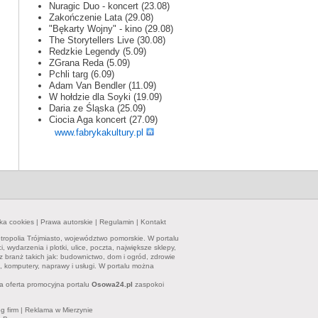
Nuragic Duo - koncert (23.08)
Zakończenie Lata (29.08)
"Bękarty Wojny" - kino (29.08)
The Storytellers Live (30.08)
Redzkie Legendy (5.09)
ZGrana Reda (5.09)
Pchli targ (6.09)
Adam Van Bendler (11.09)
W hołdzie dla Soyki (19.09)
Daria ze Śląska (25.09)
Ciocia Aga koncert (27.09)
www.fabrykakultury.pl
yka cookies
|
Prawa autorskie
|
Regulamin
|
Kontakt
tropolia Trójmiasto, województwo pomorskie. W portalu
ydarzenia i plotki, ulice, poczta, największe sklepy,
z branż takich jak: budownictwo, dom i ogród, zdrowie
et, komputery, naprawy i usługi. W portalu można
a oferta promocyjna portalu
Osowa24.pl
zaspokoi
g firm
|
Reklama w Mierzynie