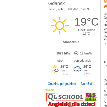
N
9
W
Os
mi
li
gr
li
je
st
tag
Au
– 
Od
Godzina po godzinie
Na 45 dni
Gn
reklama
Au
zo
Au
li