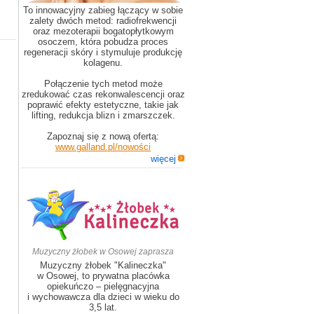
To innowacyjny zabieg łączący w sobie
zalety dwóch metod: radiofrekwencji
oraz mezoterapii bogatopłytkowym
osoczem, która pobudza proces
regeneracji skóry i stymuluje produkcję
kolagenu.
Połączenie tych metod może
zredukować czas rekonwalescencji oraz
poprawić efekty estetyczne, takie jak
lifting, redukcja blizn i zmarszczek.
Zapoznaj się z nową ofertą:
www.galland.pl/nowości
więcej
Muzyczny żłobek w Osowej zaprasza
Muzyczny żłobek "Kalineczka"
w Osowej, to prywatna placówka
opiekuńczo – pielęgnacyjna
i wychowawcza dla dzieci w wieku do
3,5 lat.