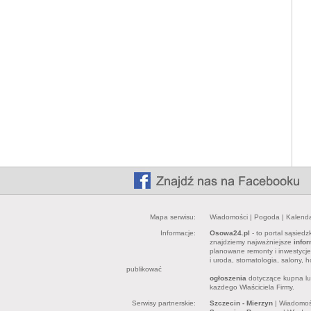
Mapa serwisu:
Wiadomości
|
Pogoda
|
Kalend
Informacje:
Osowa24.pl
- to portal sąsied
znajdziemy najważniejsze
info
planowane remonty i inwestycj
i uroda, stomatologia, salony, h
publikować
ogłoszenia
dotyczące kupna lub
każdego Właściciela Firmy.
Serwisy partnerskie:
Szczecin - Mierzyn
|
Wiadomoś