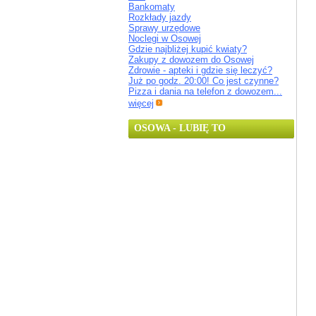
Bankomaty
Rozkłady jazdy
Sprawy urzędowe
Noclegi w Osowej
Gdzie najbliżej kupić kwiaty?
Zakupy z dowozem do Osowej
Zdrowie - apteki i gdzie się leczyć?
Już po godz. 20:00! Co jest czynne?
Pizza i dania na telefon z dowozem...
więcej
OSOWA - LUBIĘ TO