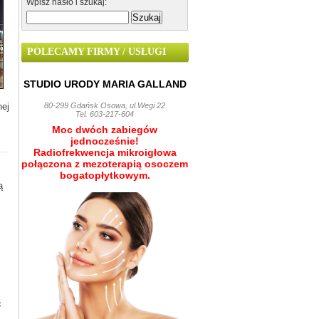
Wpisz hasło i szukaj:
POLECAMY FIRMY / USŁUGI
STUDIO URODY MARIA GALLAND
nej
80-299 Gdańsk Osowa, ul.Wegi 22
Tel. 603-217-604
Moc dwóch zabiegów
jednocześnie!
Radiofrekwencja mikroigłowa
połączona z mezoterapią osoczem
bogatopłytkowym.
ą
ć