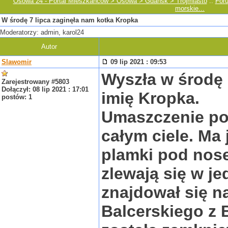
Osowa 24 - Portal Mieszkańców > Osowa > Gdańsk > Trójmiasto
::
For
morskie...
W środę 7 lipca zaginęła nam kotka Kropka
Moderatorzy: admin, karol24
Autor
Slawomir
09 lip 2021 : 09:53
Wyszła w środę 7
Zarejestrowany #5803
Dołączył: 08 lip 2021 : 17:01
imię Kropka.
postów: 1
Umaszczenie po
całym ciele. Ma 
plamki pod nose
zlewają się w j
znajdował się na
Balcerskiego z