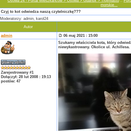
Osowa 24 - Portal Mieszkańców > Osowa > Gdańsk > Trójmiasto
::
For
morskie...
Czyj to kot odwiedza naszą czytelniczkę???
Moderatorzy: admin, karol24
Autor
admin
06 maj 2021 : 15:00
Szukamy właściciela kota, który odwied
niewykastrowany. Okolice ul. Achillesa. 
Zarejestrowany #1
Dołączył: 28 lut 2008 : 19:13
postów: 47